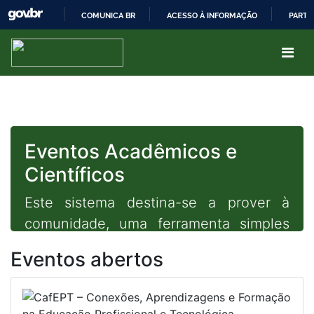
COMUNICA BR
ACESSO À INFORMAÇÃO
PARTI
IR
PARA
O
CONTEÚDO
Eventos Acadêmicos e
Científicos
Este sistema destina-se a prover à
comunidade, uma ferramenta simples
de acesso aos Eventos Acadêmicos e
Eventos abertos
Científicos promovidos pelo Instituto
Federal de Educação, Ciência e
Tecnologia do Acre.