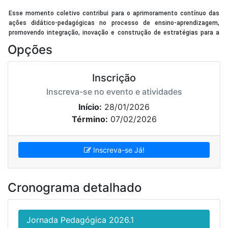
Esse momento coletivo contribui para o aprimoramento contínuo das
ações didático-pedagógicas no processo de ensino-aprendizagem,
promovendo integração, inovação e construção de estratégias para a
formação dos estudantes.
Opções
📌 A programação completa da Jornada Pedagógica
Inscrição
está disponível no link:
Clique aqui!
Inscreva-se no evento e atividades
2 de Fevereiro de 2026 até 6 de Fevereiro de 2026
Início:
28/01/2026
IFAC CAMPUS TARAUACÁ - BR 364, km 539.
Término:
07/02/2026
69970-000. Tarauacá, Acre.
None -
cta.cotep@ifac.edu.br
Inscreva-se Já!
Cronograma detalhado
Jornada Pedagógica 2026.1