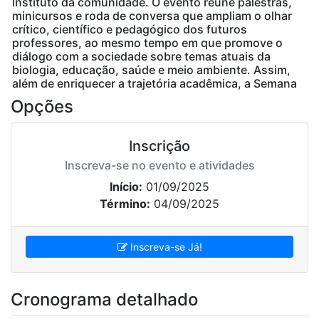
Instituto da comunidade. O evento reúne palestras,
minicursos e roda de conversa que ampliam o olhar
crítico, científico e pedagógico dos futuros
professores, ao mesmo tempo em que promove o
diálogo com a sociedade sobre temas atuais da
biologia, educação, saúde e meio ambiente. Assim,
além de enriquecer a trajetória acadêmica, a Semana
reafirma o compromisso coletivo com a valorização
Opções
da ciência, da educação e da conscientização
socioambiental.
Inscrição
Link da Programação:
Clique aqui!
Inscreva-se no evento e atividades
1 de Setembro de 2025 até 4 de Setembro de
Início:
01/09/2025
2025
Término:
04/09/2025
IFAC CAMPUS TARAUACÁ - BR 364, km 539.
69970-000. Tarauacá, Acre.
None -
cta.colbio@ifac.edu.br
Inscreva-se Já!
Cronograma detalhado