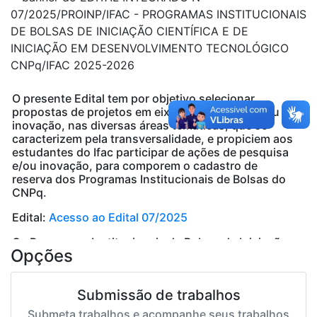
O presente Edital tem por objetivo selecionar
propostas de projetos em eixos de pesquisa e/ou de
inovação, nas diversas áreas temáticas, que se
caracterizem pela transversalidade, e propiciem aos
estudantes do Ifac participar de ações de pesquisa
e/ou inovação, para comporem o cadastro de
reserva dos Programas Institucionais de Bolsas do
CNPq.
Edital:
Acesso ao Edital 07/2025
Os Programas Institucionais de Bolsas de Iniciação
Opções
Científica (PIBIC), de Iniciação Científica em Ações
Afirmativas (PIBIC AF), de Iniciação Científica para o
Ensino Médio (PIBIC EM) e de Iniciação em
Submissão de trabalhos
Desenvolvimento Tecnológico e Inovação (PIBITI)
integrados, fortalecem a indissociabilidade nas
Submeta trabalhos e acompanhe seus trabalhos