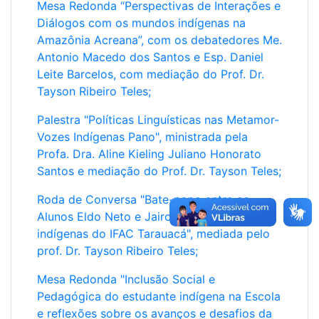
Mesa Redonda “Perspectivas de Interações e
indígenas brasileiras. Do tupi
Ya-cy
ou
Ia-cy
, é a
mãe
Diálogos com os mundos indígenas na
dos vegetais. Na mitologia tupi é a deusa lua, protetora
Amazônia Acreana”, com os debatedores Me.
das plantas, dos amantes e da reprodução. Segundo a
tradição, Guaraci, o deus do Sol um dia cansou-se de
Antonio Macedo dos Santos e Esp. Daniel
seu ofício eterno e precisou dormir. Quando fechou os
Leite Barcelos, com mediação do Prof. Dr.
olhos o mundo caiu em trevas. Para iluminar a escuridão
Tayson Ribeiro Teles;
enquanto dormia, Nhanderu (o ser criador na mitologia
Tupi-Guarani) criou
Jaci
, a lua. O nome indígena
Palestra "Políticas Linguísticas nas Metamor-
JACIra vem daí.
Vozes Indígenas Pano", ministrada pela
Profa. Dra. Aline Kieling Juliano Honorato
O Acre tem mais de 30 mil indígenas, de várias etnias.
Santos e mediação do Prof. Dr. Tayson Teles;
Na regional Tarauacá-Envira, Tarauacá tem mais de
3.700 indígenas, Feijó tem mais de 4.500 indígenas e
Roda de Conversa "Bate-papo entre os
Jordão mais de 4.100 indígenas.
O IFAC Tarauacá tem
Alunos Eldo Neto e Jairo Lima e alunos(as)
alguns alunos indígenas
. Feijó possui indígenas
indígenas do IFAC Tarauacá", mediada pelo
Ashaninka, Madijá (Kulina), Huni Kui (Kaxinawá) e
prof. Dr. Tayson Ribeiro Teles;
Shanenawa. Jordão tem indígenas Huni Kui (Kaxinawá).
Tarauacá tem indígenas Huni Kui (Kaxinawá) e
Mesa Redonda "Inclusão Social e
Yawanawá. A 1ª J A C I do IFAC Tarauacá contará com
Pedagógica do estudante indígena na Escola
manifestações culturais (cantos e danças) de indígenas
e reflexões sobre os avanços e desafios da
locais, palestras/rodas de conversa com indígenas locais