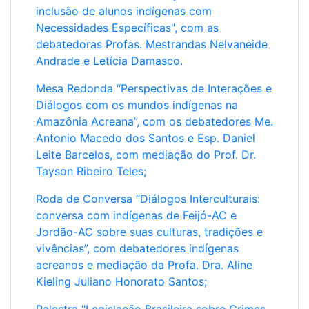
inclusão de alunos indígenas com
e alunos indígenas do Campus, palestras de professores
Necessidades Específicas", com as
e técnicos do Campus e de pessoas da comunidade
debatedoras Profas. Mestrandas Nelvaneide
externa, apresentações orais de alunos do Campus e
exposição de maquetes sobre territórios, reservas e
Andrade e Letícia Damasco.
arquitetura de aldeias indígenas.
Mesa Redonda “Perspectivas de Interações e
A ideia de
Consciência
refere-se à tomada de
Diálogos com os mundos indígenas na
consciência a respeito das raízes históricas do Brasil e
Amazônia Acreana”, com os debatedores Me.
da primordial relevância dos povos indígenas em todo o
Antonio Macedo dos Santos e Esp. Daniel
processo histórico de construção deste país. Na
Leite Barcelos, com mediação do Prof. Dr.
colonização europeia, milhares de indígenas foram
Tayson Ribeiro Teles;
mortos, violentados, escravizados, perseguidos e
humilhados. O Estado brasileiro jamais conseguirá
Roda de Conversa “Diálogos Interculturais:
reparar isso e deve desculpas aos Povos Originários.
conversa com indígenas de Feijó-AC e
Evidentemente, somos todos uma mistura de europeus,
Jordão-AC sobre suas culturas, tradições e
indígenas americanos, negros africanos e tantos outros
vivências”, com debatedores indígenas
povos. Mas, a importãncia dos indígenas sul-americanos
acreanos e mediação da Profa. Dra. Aline
é singular. Como instituição de educação pública
Kieling Juliano Honorato Santos;
federal, o IFAC tem o dever de homenagear os povos
indígenas brasileiros, amazônidas e acreanos, e enaltecer
Palestra "Legislação Brasileira sobre Crimes