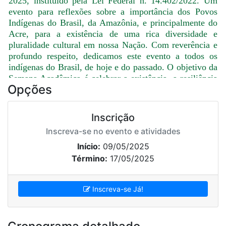
2025, instituído pela Lei Federal n. 14.402/2022. Um
evento para reflexões sobre a importância dos Povos
Indígenas do Brasil, da Amazônia, e principalmente do
Acre, para a existência de uma rica diversidade e
pluralidade cultural em nossa Nação. Com reverência e
profundo respeito, dedicamos este evento a todos os
indígenas do Brasil, de hoje e do passado. O objetivo da
Semana Acadêmica é celebrar a existência, a resiliência
Opções
e a inestimável contribuição dos Povos Indígenas para a
formação das identidades brasileiras e para a vitalidade
da Amazônia e do Acre.
Inscrição
Em um país marcado por uma diversidade cultural e
Inscreva-se no evento e atividades
natural, as comunidades originárias se erguem como
Início:
09/05/2025
pilares fundamentais da nossa história, detentoras de
Término:
17/05/2025
saberes ancestrais que ecoam por entre os séculos. Para
o Brasil, os Povos Indígenas representam a memória
viva da terra, os primeiros habitantes que moldaram e
Inscreva-se Já!
nomearam este território. Sua rica tapeçaria de línguas,
costumes, rituais e conhecimentos tradicionais constitui
um patrimônio imaterial de valor incalculável,