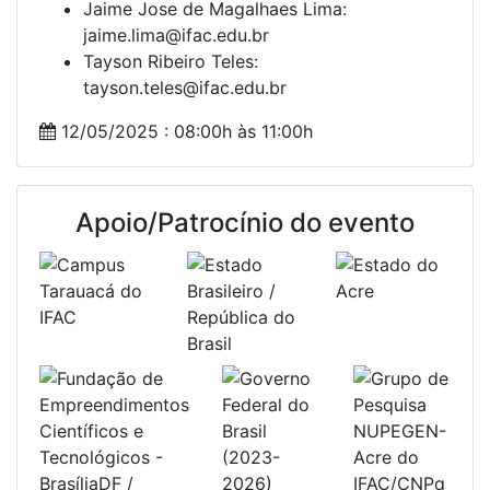
Jaime Jose de Magalhaes Lima:
12 de Maio de 2025 até 17 de Maio de 2025
jaime.lima@ifac.edu.br
IFAC CAMPUS TARAUACÁ - BR 364, km 539.
Tayson Ribeiro Teles:
69970-000. Tarauacá, Acre.
tayson.teles@ifac.edu.br
12/05/2025 : 08:00h às 11:00h
Apoio/Patrocínio do evento