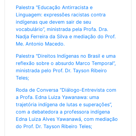
povos. É um momento para reconhecermos suas lutas
Palestra "Educação Antirracista e
históricas e contemporâneas, para ouvirmos as suas
Linguagem: expressões racistas contra
demandas por respeito, autonomia e pela garantia de
indígenas que devem sair de seu
seus direitos territoriais e culturais. É um convite para
vocabulário”, ministrada pela Profa. Dra.
desconstruirmos preconceitos/estereótipos e para
Nadja Ferreira da Silva e mediação do Prof.
construirmos pontes de diálogo e entendimento mútuo.
Me. Antonio Macedo.
Ao celebrarmos a Semana/Jornada dos Povos Indígenas
do IFAC - Campus Tarauacá 2025, reafirmamos a
Palestra "Direitos Indígenas no Brasil e uma
urgência de valorizar e proteger esses povos,
reflexão sobre o absurdo Marco Temporal”,
reconhecendo sua centralidade para a construção de um
ministrada pelo Prof. Dr. Tayson Ribeiro
Brasil mais justo, diverso e ambientalmente responsável.
Teles;
Que esta semana seja um portal para um aprendizado
contínuo e para um reconhecimento profundo da riqueza
Roda de Conversa “Diálogo-Entrevista com
ancestral que emana das culturas originárias da nossa
a Profa. Edna Luiza Yawanawa: uma
terra e pulsa no coração da Amazônia, do Acre e de
trajetória indígena de lutas e superações”,
Tarauacá.
com a debatedora a professora indígena
Edna Luiza Alves Yawanawá, com mediação
A origem para o nome do Evento,
J
ornada
A
cadêmica
do Prof. Dr. Tayson Ribeiro Teles;
de
C
onsciência
I
ndígena, é assim explicada:
J A C I
é
uma palavra muito utilizada por algumas etnias