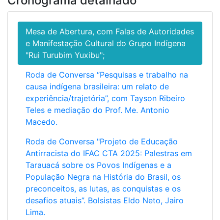
Cronograma detalhado
enriquecendo nossa cultura de maneiras profundas e
multifacetadas. Suas cosmovisões nos oferecem
perspectivas únicas sobre a relação entre o ser humano e
Mesa de Abertura, com Falas de Autoridades
a natureza, sobre a organização social e sobre a própria
e Manifestação Cultural do Grupo Indígena
compreensão da vida.
"Rui Turubim Yuxibu";
No coração pulsante da Amazônia, a importância dos
Roda de Conversa “Pesquisas e trabalho na
Povos Indígenas se torna ainda mais crucial. Como
causa indígena brasileira: um relato de
guardiões milenares desta floresta exuberante, eles
experiência/trajetória”, com Tayson Ribeiro
desenvolveram um intrincado conhecimento ecológico,
essencial para a manutenção de sua biodiversidade e
Teles e mediação do Prof. Me. Antonio
para o equilíbrio climático global. Suas práticas de
Macedo.
manejo sustentável, sua compreensão dos ciclos naturais
Roda de Conversa "Projeto de Educação
e sua profunda conexão espiritual com a floresta são
lições valiosas para o mundo, oferecendo caminhos para
Antirracista do IFAC CTA 2025: Palestras em
uma coexistência mais harmoniosa com o meio
Tarauacá sobre os Povos Indígenas e a
ambiente.
População Negra na História do Brasil, os
preconceitos, as lutas, as conquistas e os
Esta Semana/Jornada Acadêmica é uma oportunidade
desafios atuais”. Bolsistas Eldo Neto, Jairo
para aprendermos com a sabedoria ancestral que reside
Lima.
nas narrativas, nas artes e nas práticas cotidianas desses